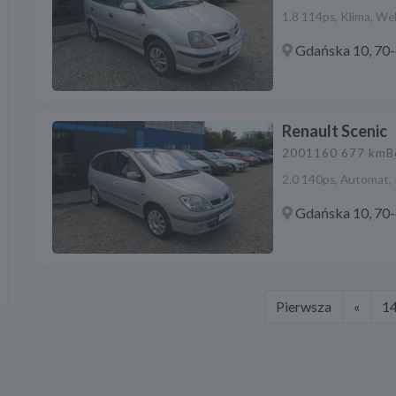
1.8 114ps, Klima, We
Gdańska 10, 70-
Renault Scenic
2001
160 677 km
B
2.0 140ps, Automat, P
Gdańska 10, 70-
Pierwsza
«
1