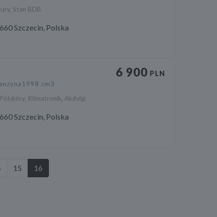
lury, Stan BDB
660 Szczecin, Polska
6 900
PLN
enzyna
1998 cm3
ółskóry, Klimatronik, Alufelgi
660 Szczecin, Polska
4
15
16