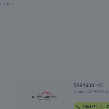
5991600145
Gdańska 10, 70-660 Szc
500465111
D