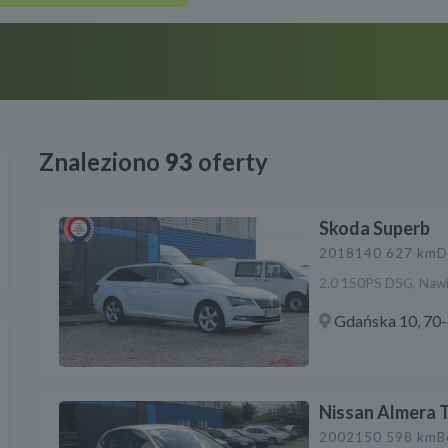
Znaleziono
93
oferty
Skoda Superb
2018
140 627 km
D
2.0 150PS DSG, Nawi
Gdańska 10, 70-
Nissan Almera 
2002
150 598 km
B