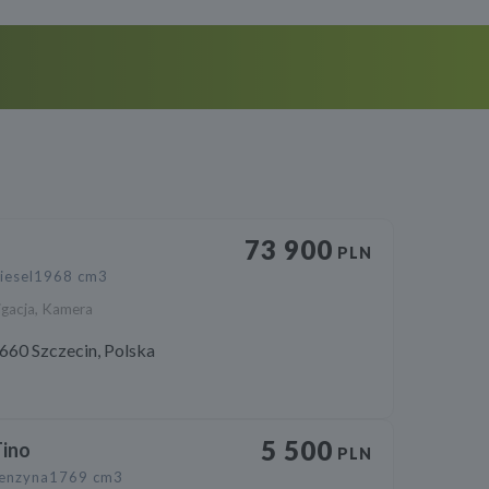
73 900
PLN
iesel
1968 cm3
gacja, Kamera
660 Szczecin, Polska
5 500
Tino
PLN
enzyna
1769 cm3