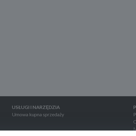
USŁUGI I NARZĘDZIA
Umowa kupna sprzedaży
P
C
M