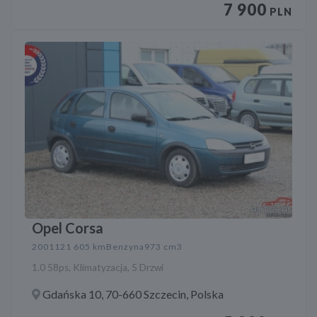
7 900
PLN
Opel Corsa
2001
121 605 km
Benzyna
973 cm3
1.0 58ps, Klimatyzacja, 5 Drzwi
Gdańska 10, 70-660 Szczecin, Polska