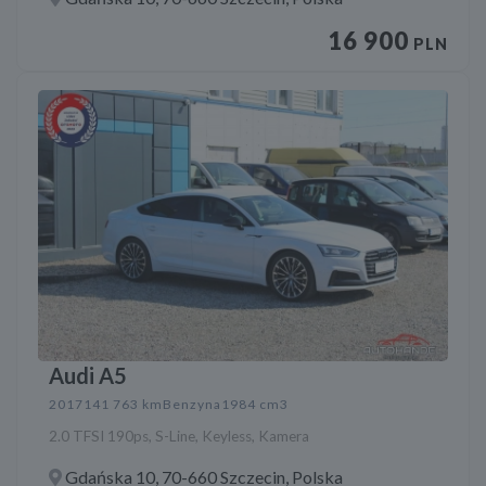
16 900
PLN
Audi A5
2017
141 763 km
Benzyna
1984 cm3
2.0 TFSI 190ps, S-Line, Keyless, Kamera
Gdańska 10, 70-660 Szczecin, Polska