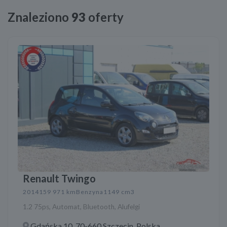
Znaleziono
93
oferty
Renault Twingo
2014
159 971 km
Benzyna
1149 cm3
1.2 75ps, Automat, Bluetooth, Alufelgi
Gdańska 10, 70-660 Szczecin, Polska