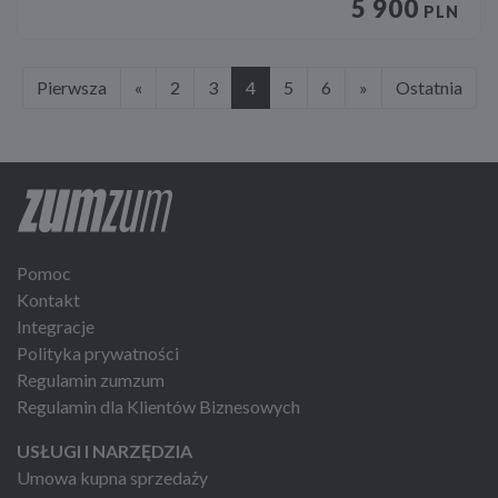
5 900
PLN
Pierwsza
«
2
3
4
5
6
»
Ostatnia
Pomoc
Kontakt
Integracje
Polityka prywatności
Regulamin zumzum
Regulamin dla Klientów Biznesowych
USŁUGI I NARZĘDZIA
Umowa kupna sprzedaży